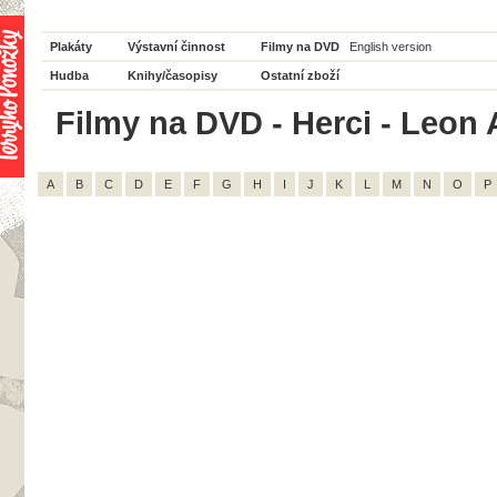
Plakáty
Výstavní činnost
Filmy na DVD
English version
Hudba
Knihy/časopisy
Ostatní zboží
Filmy na DVD - Herci - Leon 
A
B
C
D
E
F
G
H
I
J
K
L
M
N
O
P