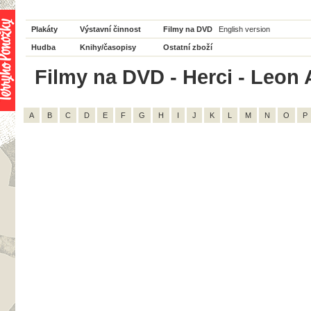
Plakáty
Výstavní činnost
Filmy na DVD
English version
Hudba
Knihy/časopisy
Ostatní zboží
Filmy na DVD - Herci - Leon 
A
B
C
D
E
F
G
H
I
J
K
L
M
N
O
P