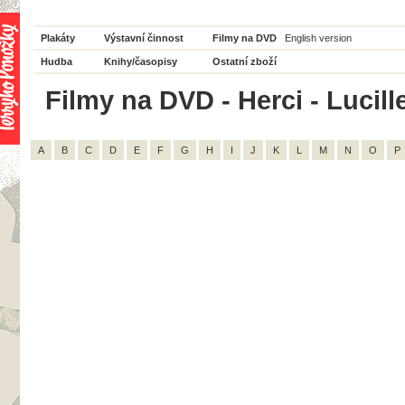
Plakáty
Výstavní činnost
Filmy na DVD
English version
Hudba
Knihy/časopisy
Ostatní zboží
Filmy na DVD - Herci - Lucill
A
B
C
D
E
F
G
H
I
J
K
L
M
N
O
P