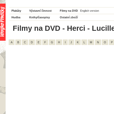
Plakáty
Výstavní činnost
Filmy na DVD
English version
Hudba
Knihy/časopisy
Ostatní zboží
Filmy na DVD - Herci - Lucill
A
B
C
D
E
F
G
H
I
J
K
L
M
N
O
P