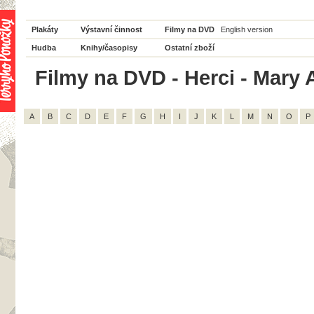
Plakáty
Výstavní činnost
Filmy na DVD
English version
Hudba
Knihy/časopisy
Ostatní zboží
Filmy na DVD - Herci - Mary A
A
B
C
D
E
F
G
H
I
J
K
L
M
N
O
P