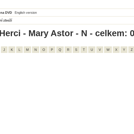
 na DVD
English version
ní zboží
Herci - Mary Astor - N - celkem: 
J
K
L
M
N
O
P
Q
R
S
T
U
V
W
X
Y
Z