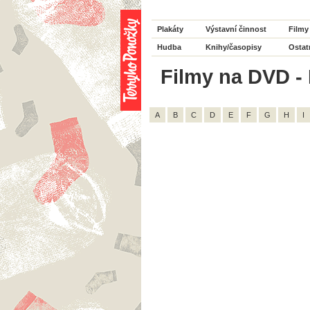
Plakáty
Výstavní činnost
Filmy
Hudba
Knihy/časopisy
Ostat
Filmy na DVD - 
A
B
C
D
E
F
G
H
I