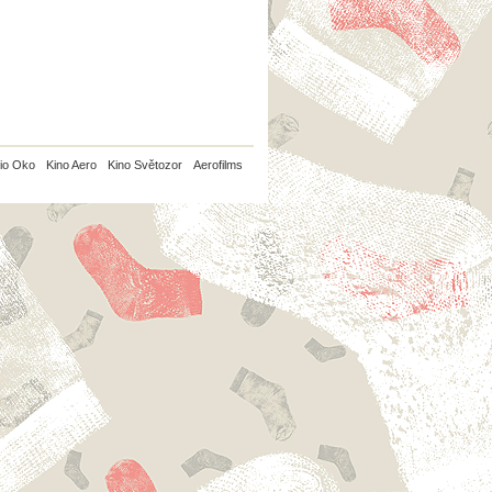
io Oko
Kino Aero
Kino Světozor
Aerofilms