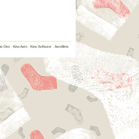
io Oko
Kino Aero
Kino Světozor
Aerofilms