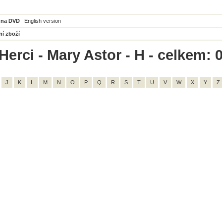
 na DVD
English version
ní zboží
Herci - Mary Astor - H - celkem: 
J
K
L
M
N
O
P
Q
R
S
T
U
V
W
X
Y
Z