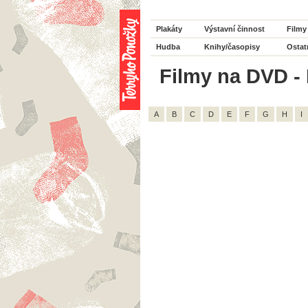
Plakáty
Výstavní činnost
Filmy
Hudba
Knihy/časopisy
Ostat
Filmy na DVD - 
A
B
C
D
E
F
G
H
I