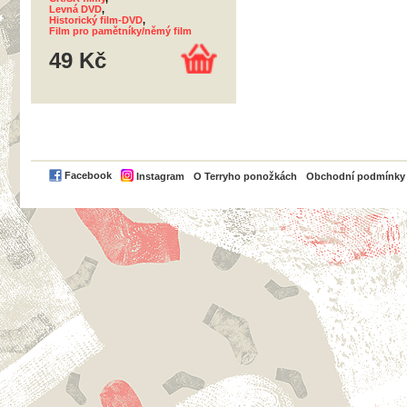
Levná DVD
,
Historický film-DVD
,
Film pro pamětníky/němý film
49 Kč
PayPal
Facebook
Instagram
O Terryho ponožkách
Obchodní podmínky