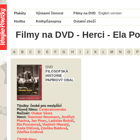
Plakáty
Výstavní činnost
Filmy na DVD
English version
Hudba
Knihy/časopisy
Ostatní zboží
Filmy na DVD - Herci - Ela Po
A
B
C
D
E
F
G
H
I
J
K
L
M
N
O
P
DVD
FILOSOFSKÁ
HISTORIE -
PAPÍROVÝ OBAL
Titulky: české pro neslyšící
Původ filmu:
Československo
Režisér:
Otakar Vávra
Herci:
Stanislav Neumann
,
Jindřich
Plachta
,
Jan Pivec
,
Ladislav Boháč
,
Ela Poznerová
,
Vladimír Hlavatý
,
Karla Oličová
,
Zdeňka Baldová
,
Zdeňka Gräfová
ČR/SR filmy
,