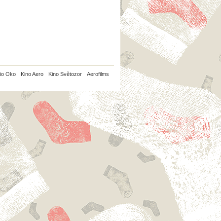
io Oko
Kino Aero
Kino Světozor
Aerofilms