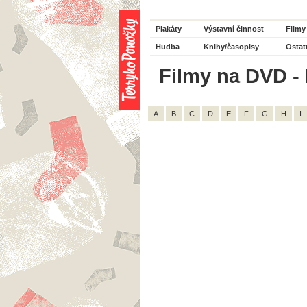
Plakáty
Výstavní činnost
Filmy
Hudba
Knihy/časopisy
Ostat
Filmy na DVD - 
A
B
C
D
E
F
G
H
I