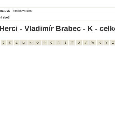
 na DVD
English version
ní zboží
Herci - Vladimír Brabec - K - cel
J
K
L
M
N
O
P
Q
R
S
T
U
V
W
X
Y
Z