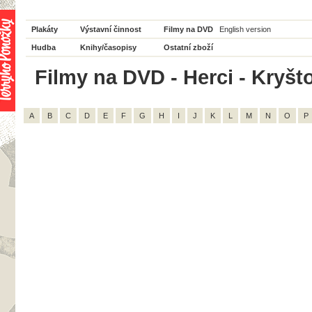
Plakáty
Výstavní činnost
Filmy na DVD
English version
Hudba
Knihy/časopisy
Ostatní zboží
Filmy na DVD - Herci - Kryšto
A
B
C
D
E
F
G
H
I
J
K
L
M
N
O
P