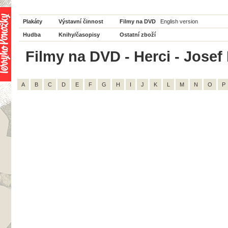
Plakáty
Výstavní činnost
Filmy na DVD
English version
Hudba
Knihy/časopisy
Ostatní zboží
Filmy na DVD - Herci - Josef 
A
B
C
D
E
F
G
H
I
J
K
L
M
N
O
P