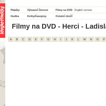
Plakáty
Výstavní činnost
Filmy na DVD
English version
Hudba
Knihy/časopisy
Ostatní zboží
Filmy na DVD - Herci - Ladis
A
B
C
D
E
F
G
H
I
J
K
L
M
N
O
P