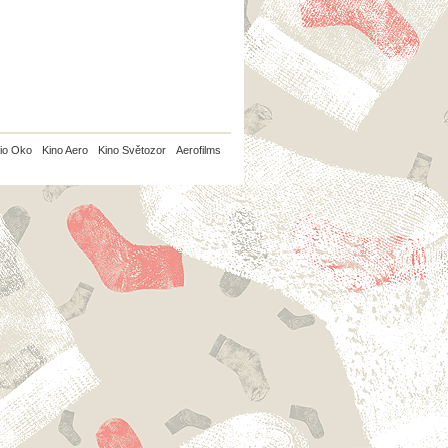
io Oko
Kino Aero
Kino Světozor
Aerofilms