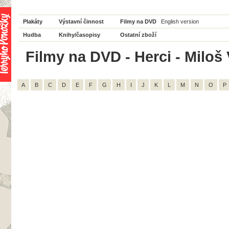
Plakáty
Výstavní činnost
Filmy na DVD
English version
Hudba
Knihy/časopisy
Ostatní zboží
Filmy na DVD - Herci - Miloš 
A
B
C
D
E
F
G
H
I
J
K
L
M
N
O
P