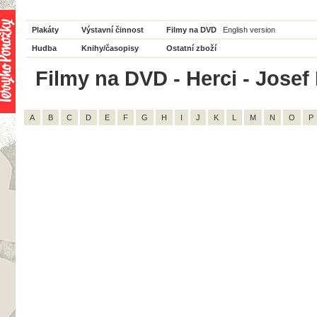
Plakáty
Výstavní činnost
Filmy na DVD
English version
Hudba
Knihy/časopisy
Ostatní zboží
Filmy na DVD - Herci - Josef 
A
B
C
D
E
F
G
H
I
J
K
L
M
N
O
P