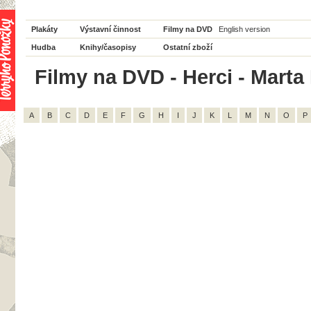
Plakáty
Výstavní činnost
Filmy na DVD
English version
Hudba
Knihy/časopisy
Ostatní zboží
Filmy na DVD - Herci - Marta
A
B
C
D
E
F
G
H
I
J
K
L
M
N
O
P