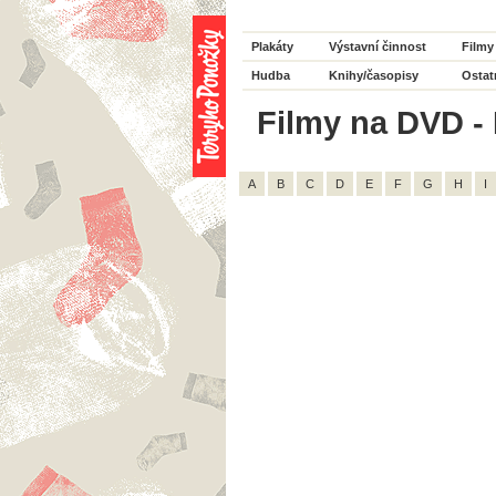
Plakáty
Výstavní činnost
Filmy
Hudba
Knihy/časopisy
Ostat
Filmy na DVD - 
A
B
C
D
E
F
G
H
I