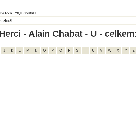
 na DVD
English version
ní zboží
Herci - Alain Chabat - U - celkem
J
K
L
M
N
O
P
Q
R
S
T
U
V
W
X
Y
Z