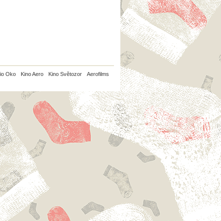
io Oko
Kino Aero
Kino Světozor
Aerofilms