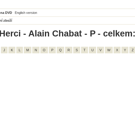
 na DVD
English version
ní zboží
Herci - Alain Chabat - P - celkem:
J
K
L
M
N
O
P
Q
R
S
T
U
V
W
X
Y
Z