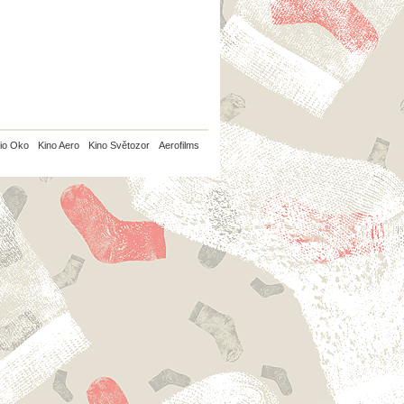
io Oko
Kino Aero
Kino Světozor
Aerofilms