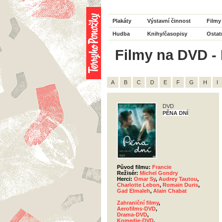
Plakáty
Výstavní činnost
Filmy
Hudba
Knihy/časopisy
Ostat
Filmy na DVD - 
A
B
C
D
E
F
G
H
I
DVD
PĚNA DNÍ
Původ filmu:
Francie
Režisér:
Michel Gondry
Herci:
Omar Sy
,
Audrey Tautou
,
Charlotte Lebon
,
Romain Duris
,
Gad Elmaleh
,
Alain Chabat
Zahraniční filmy
,
Aerofilms-DVD
,
Drama-DVD
,
Komedie-DVD
,