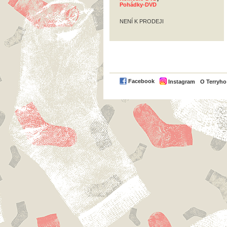
Pohádky-DVD
NENÍ K PRODEJI
Facebook
Instagram
O Terryh