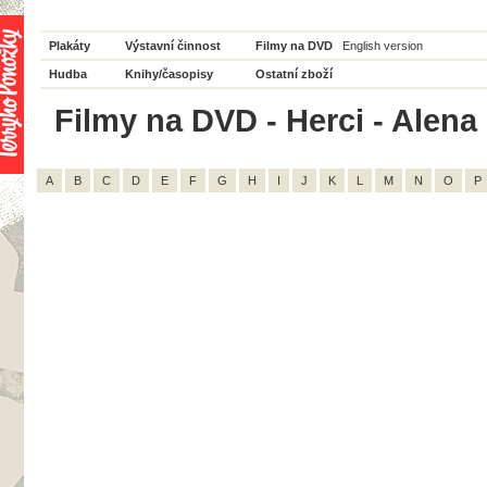
Plakáty
Výstavní činnost
Filmy na DVD
English version
Hudba
Knihy/časopisy
Ostatní zboží
Filmy na DVD - Herci - Alena
A
B
C
D
E
F
G
H
I
J
K
L
M
N
O
P