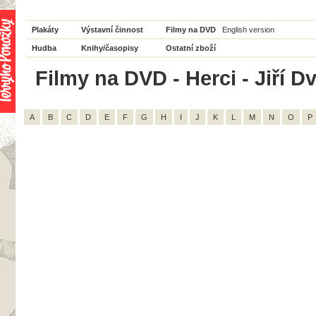
Plakáty
Výstavní činnost
Filmy na DVD
English version
Hudba
Knihy/časopisy
Ostatní zboží
Filmy na DVD - Herci - Jiří D
A
B
C
D
E
F
G
H
I
J
K
L
M
N
O
P