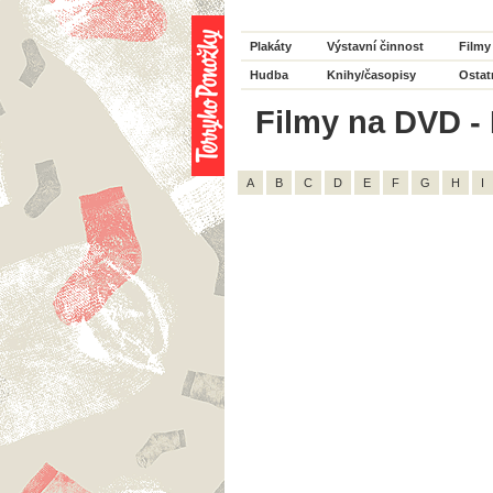
Plakáty
Výstavní činnost
Filmy
Hudba
Knihy/časopisy
Ostat
Filmy na DVD - 
A
B
C
D
E
F
G
H
I