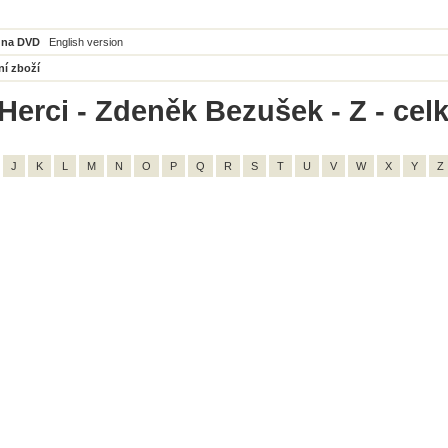
 na DVD
English version
ní zboží
Herci - Zdeněk Bezušek - Z - cel
J
K
L
M
N
O
P
Q
R
S
T
U
V
W
X
Y
Z