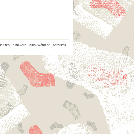
io Oko
Kino Aero
Kino Světozor
Aerofilms