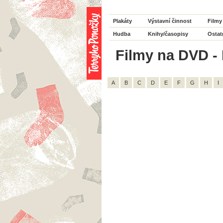
Plakáty
Výstavní činnost
Filmy
Hudba
Knihy/časopisy
Ostat
Filmy na DVD - 
A
B
C
D
E
F
G
H
I