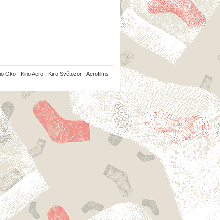
io Oko
Kino Aero
Kino Světozor
Aerofilms