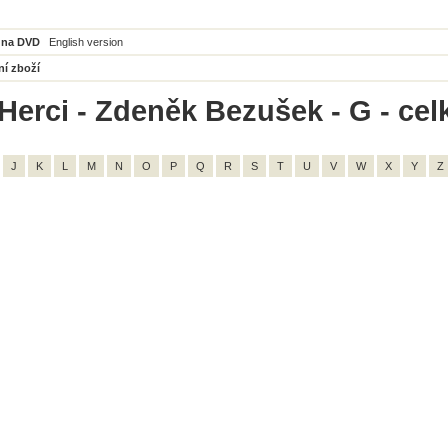
 na DVD
English version
ní zboží
Herci - Zdeněk Bezušek - G - cel
J
K
L
M
N
O
P
Q
R
S
T
U
V
W
X
Y
Z