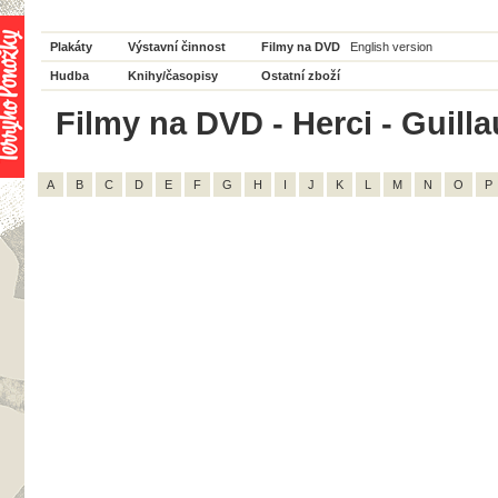
Plakáty
Výstavní činnost
Filmy na DVD
English version
Hudba
Knihy/časopisy
Ostatní zboží
Filmy na DVD - Herci - Guill
A
B
C
D
E
F
G
H
I
J
K
L
M
N
O
P