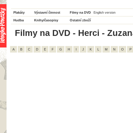
Plakáty
Výstavní činnost
Filmy na DVD
English version
Hudba
Knihy/časopisy
Ostatní zboží
Filmy na DVD - Herci - Zuza
A
B
C
D
E
F
G
H
I
J
K
L
M
N
O
P