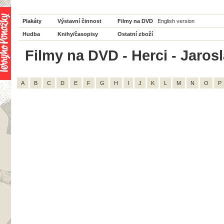
Plakáty
Výstavní činnost
Filmy na DVD
English version
Hudba
Knihy/časopisy
Ostatní zboží
Filmy na DVD - Herci - Jarosl
A
B
C
D
E
F
G
H
I
J
K
L
M
N
O
P