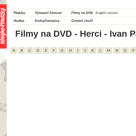
Plakáty
Výstavní činnost
Filmy na DVD
English version
Hudba
Knihy/časopisy
Ostatní zboží
Filmy na DVD - Herci - Ivan P
A
B
C
D
E
F
G
H
I
J
K
L
M
N
O
P