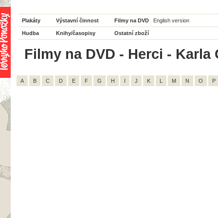
Plakáty
Výstavní činnost
Filmy na DVD
English version
Hudba
Knihy/časopisy
Ostatní zboží
Filmy na DVD - Herci - Karla
A
B
C
D
E
F
G
H
I
J
K
L
M
N
O
P