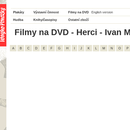
Plakáty
Výstavní činnost
Filmy na DVD
English version
Hudba
Knihy/časopisy
Ostatní zboží
Filmy na DVD - Herci - Ivan M
A
B
C
D
E
F
G
H
I
J
K
L
M
N
O
P