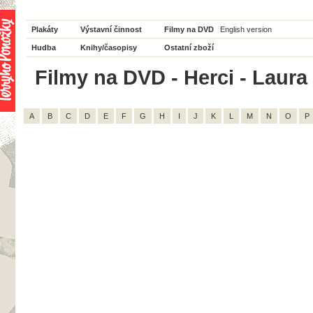
Plakáty
Výstavní činnost
Filmy na DVD
English version
Hudba
Knihy/časopisy
Ostatní zboží
Filmy na DVD - Herci - Laura 
A
B
C
D
E
F
G
H
I
J
K
L
M
N
O
P