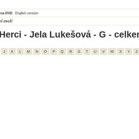
 na DVD
English version
ní zboží
Herci - Jela Lukešová - G - celke
J
K
L
M
N
O
P
Q
R
S
T
U
V
W
X
Y
Z