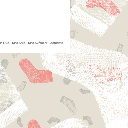
io Oko
Kino Aero
Kino Světozor
Aerofilms