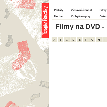
Plakáty
Výstavní činnost
Filmy
Hudba
Knihy/časopisy
Ostat
Filmy na DVD - 
A
B
C
D
E
F
G
H
I