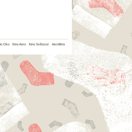
io Oko
Kino Aero
Kino Světozor
Aerofilms