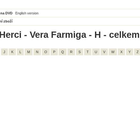
 na DVD
English version
ní zboží
Herci - Vera Farmiga - H - celkem
J
K
L
M
N
O
P
Q
R
S
T
U
V
W
X
Y
Z