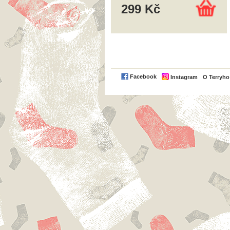
299 Kč
Facebook
Instagram
O Terryh