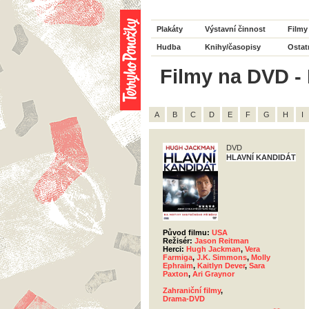
Plakáty
Výstavní činnost
Filmy
Hudba
Knihy/časopisy
Ostat
Filmy na DVD - 
A
B
C
D
E
F
G
H
I
DVD
HLAVNÍ KANDIDÁT
Původ filmu:
USA
Režisér:
Jason Reitman
Herci:
Hugh Jackman
,
Vera
Farmiga
,
J.K. Simmons
,
Molly
Ephraim
,
Kaitlyn Dever
,
Sara
Paxton
,
Ari Graynor
Zahraniční filmy
,
Drama-DVD