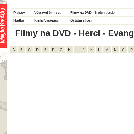
Plakáty
Výstavní činnost
Filmy na DVD
English version
Hudba
Knihy/časopisy
Ostatní zboží
Filmy na DVD - Herci - Evange
A
B
C
D
E
F
G
H
I
J
K
L
M
N
O
P