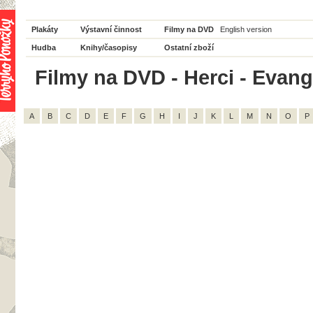
Plakáty
Výstavní činnost
Filmy na DVD
English version
Hudba
Knihy/časopisy
Ostatní zboží
Filmy na DVD - Herci - Evange
A
B
C
D
E
F
G
H
I
J
K
L
M
N
O
P