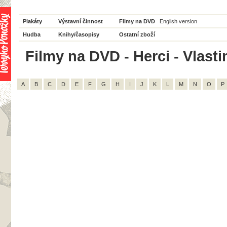
Plakáty
Výstavní činnost
Filmy na DVD
English version
Hudba
Knihy/časopisy
Ostatní zboží
Filmy na DVD - Herci - Vlasti
A
B
C
D
E
F
G
H
I
J
K
L
M
N
O
P