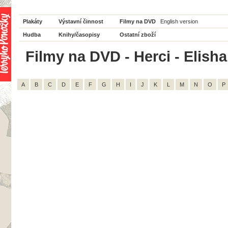
Plakáty
Výstavní činnost
Filmy na DVD
English version
Hudba
Knihy/časopisy
Ostatní zboží
Filmy na DVD - Herci - Elisha
A
B
C
D
E
F
G
H
I
J
K
L
M
N
O
P