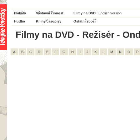
Plakáty
Výstavní činnost
Filmy na DVD
English version
Hudba
Knihy/časopisy
Ostatní zboží
Filmy na DVD - Režisér - Ond
A
B
C
D
E
F
G
H
I
J
K
L
M
N
O
P