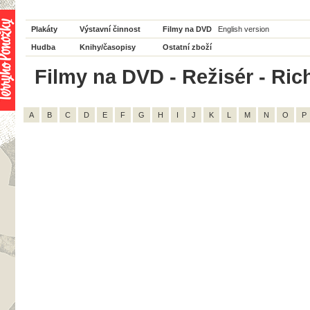
Plakáty
Výstavní činnost
Filmy na DVD
English version
Hudba
Knihy/časopisy
Ostatní zboží
Filmy na DVD - Režisér - Rich
A
B
C
D
E
F
G
H
I
J
K
L
M
N
O
P