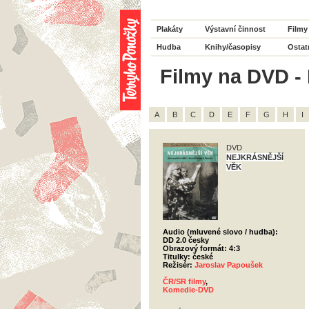
Plakáty
Výstavní činnost
Filmy
Hudba
Knihy/časopisy
Ostat
Filmy na DVD - 
A
B
C
D
E
F
G
H
I
DVD
NEJKRÁSNĚJŠÍ
VĚK
Audio (mluvené slovo / hudba):
DD 2.0 česky
Obrazový formát: 4:3
Titulky: české
Režisér:
Jaroslav Papoušek
ČR/SR filmy
,
Komedie-DVD