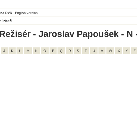
 na DVD
English version
ní zboží
Režisér - Jaroslav Papoušek - N 
J
K
L
M
N
O
P
Q
R
S
T
U
V
W
X
Y
Z