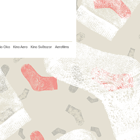
io Oko
Kino Aero
Kino Světozor
Aerofilms