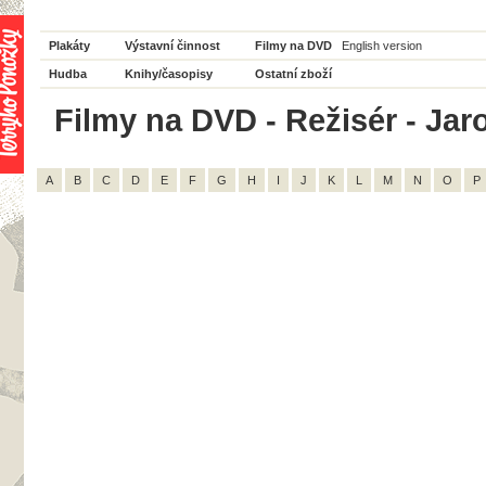
Plakáty
Výstavní činnost
Filmy na DVD
English version
Hudba
Knihy/časopisy
Ostatní zboží
Filmy na DVD - Režisér - Jar
A
B
C
D
E
F
G
H
I
J
K
L
M
N
O
P