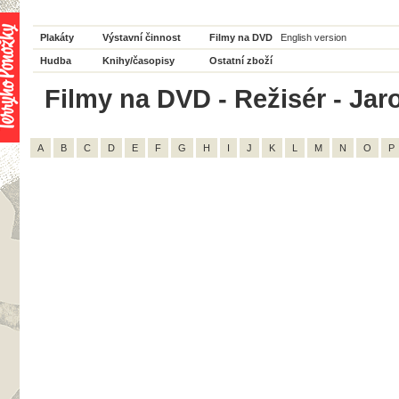
Plakáty
Výstavní činnost
Filmy na DVD
English version
Hudba
Knihy/časopisy
Ostatní zboží
Filmy na DVD - Režisér - Jar
A
B
C
D
E
F
G
H
I
J
K
L
M
N
O
P