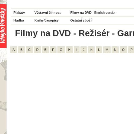
Plakáty
Výstavní činnost
Filmy na DVD
English version
Hudba
Knihy/časopisy
Ostatní zboží
Filmy na DVD - Režisér - Garr
A
B
C
D
E
F
G
H
I
J
K
L
M
N
O
P