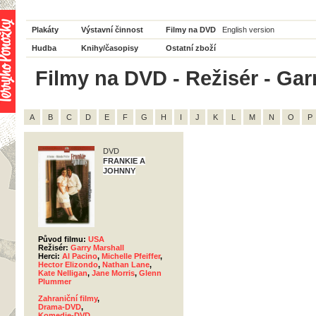
Plakáty
Výstavní činnost
Filmy na DVD
English version
Hudba
Knihy/časopisy
Ostatní zboží
Filmy na DVD - Režisér - Garr
A
B
C
D
E
F
G
H
I
J
K
L
M
N
O
P
DVD
FRANKIE A
JOHNNY
Původ filmu:
USA
Režisér:
Garry Marshall
Herci:
Al Pacino
,
Michelle Pfeiffer
,
Hector Elizondo
,
Nathan Lane
,
Kate Nelligan
,
Jane Morris
,
Glenn
Plummer
Zahraniční filmy
,
Drama-DVD
,
Komedie-DVD