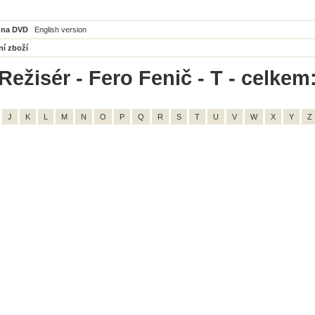
 na DVD
English version
ní zboží
Režisér - Fero Fenič - T - celkem:
J
K
L
M
N
O
P
Q
R
S
T
U
V
W
X
Y
Z