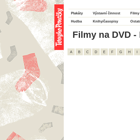
Plakáty
Výstavní činnost
Filmy
Hudba
Knihy/časopisy
Ostat
Filmy na DVD - 
A
B
C
D
E
F
G
H
I