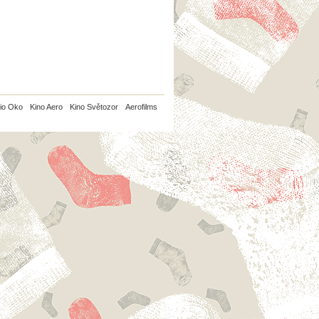
io Oko
Kino Aero
Kino Světozor
Aerofilms