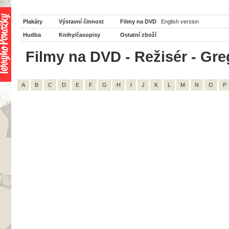
Plakáty
Výstavní činnost
Filmy na DVD
English version
Hudba
Knihy/časopisy
Ostatní zboží
Filmy na DVD - Režisér - Gre
A
B
C
D
E
F
G
H
I
J
K
L
M
N
O
P