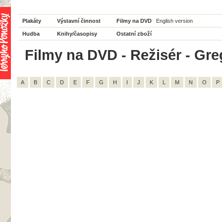
Plakáty
Výstavní činnost
Filmy na DVD
English version
Hudba
Knihy/časopisy
Ostatní zboží
Filmy na DVD - Režisér - Gre
A
B
C
D
E
F
G
H
I
J
K
L
M
N
O
P