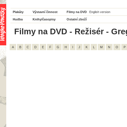
Plakáty
Výstavní činnost
Filmy na DVD
English version
Hudba
Knihy/časopisy
Ostatní zboží
Filmy na DVD - Režisér - Greg
A
B
C
D
E
F
G
H
I
J
K
L
M
N
O
P