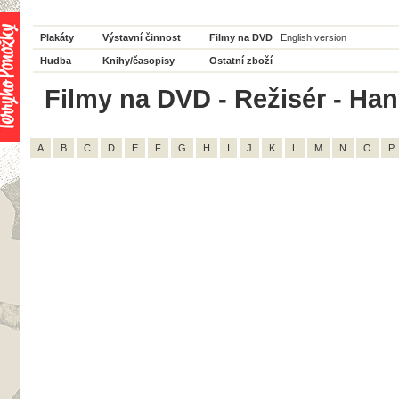
Plakáty
Výstavní činnost
Filmy na DVD
English version
Hudba
Knihy/časopisy
Ostatní zboží
Filmy na DVD - Režisér - Han
A
B
C
D
E
F
G
H
I
J
K
L
M
N
O
P