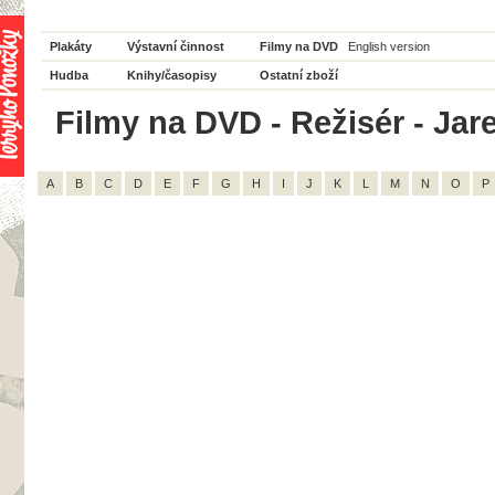
Plakáty
Výstavní činnost
Filmy na DVD
English version
Hudba
Knihy/časopisy
Ostatní zboží
Filmy na DVD - Režisér - Jare
A
B
C
D
E
F
G
H
I
J
K
L
M
N
O
P