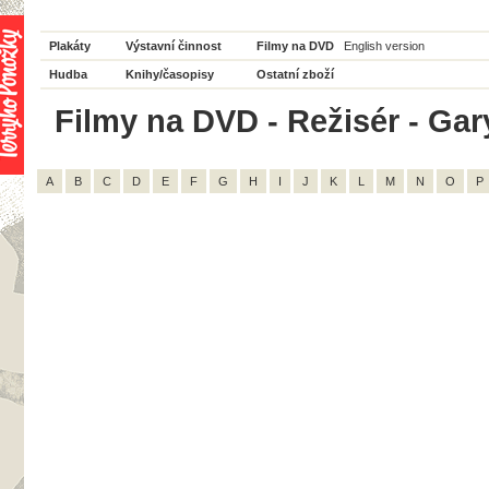
Plakáty
Výstavní činnost
Filmy na DVD
English version
Hudba
Knihy/časopisy
Ostatní zboží
Filmy na DVD - Režisér - Gar
A
B
C
D
E
F
G
H
I
J
K
L
M
N
O
P