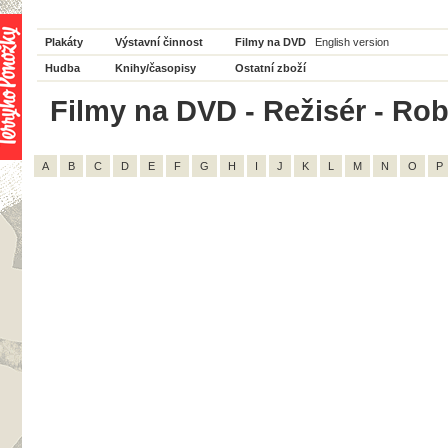
Plakáty
Výstavní činnost
Filmy na DVD
English version
Hudba
Knihy/časopisy
Ostatní zboží
Filmy na DVD - Režisér - Rob
A
B
C
D
E
F
G
H
I
J
K
L
M
N
O
P